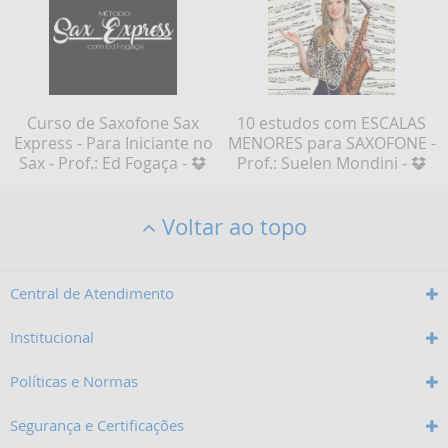
Curso de Saxofone Sax
10 estudos com ESCALAS
Express - Para Iniciante no
MENORES para SAXOFONE -
Sax - Prof.: Ed Fogaça -
Prof.: Suelen Mondini -
Voltar ao topo
Central de Atendimento
Institucional
Políticas e Normas
Segurança e Certificações