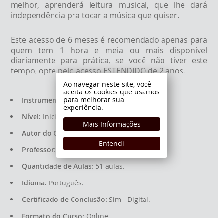
melhor, aprenderá leitura musical, que lhe dará
independência pra tocar a música que quiser.
Este acesso de 6 meses é recomendado apenas para
quem tem 1 hora e meia ou mais disponível
diariamente para prática, se você não tiver este
tempo, opte pelo acesso ESTENDIDO de 2 anos.
Ao navegar neste site, você
aceita os cookies que usamos
para melhorar sua
Instrumento:
Saxofone.
experiência.
Nível:
Iniciante.
Mais Informações
Autor do Curso:
Academia do Sax.
Entendi
Professor
: Richard Ferrarini.
Quantidade de Aulas:
51 aulas.
Idioma:
Português.
Certificado de Conclusão:
Sim - Digital.
Formato do Curso:
Online.