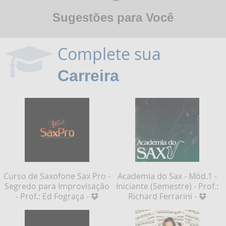
Sugestões para Você
Complete sua
Carreira
Curso de Saxofone Sax Pro -
Academia do Sax - Mód.1 -
Segredo para Improvisação
Iniciante (Semestre) - Prof.:
- Prof.: Ed Fograça -
Richard Ferrarini -