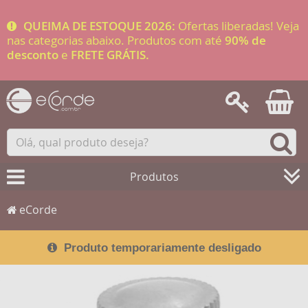
QUEIMA DE ESTOQUE 2026:
Ofertas liberadas! Veja
nas categorias abaixo. Produtos com até
90% de
desconto
e
FRETE GRÁTIS.
Produtos
eCorde
Produto temporariamente desligado