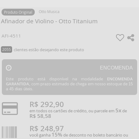
Otto Musica
Produto Original
Afinador de Violino - Otto Titanium
AFI-4511
2055
clientes estão desejando este produto
ENCOMENDA
Este produto está disponível na modalidade
ENCOMENDA
GARANTIDA
, com prazo estimado de chega em nosso estoque de
15
.
a 45 dias úteis
R$ 292,90
5x
em todos os cartões de crédito, ou parcele em
de
R$ 58,58
R$ 248,97
15%
você ganha
de desconto no boleto bancário ou