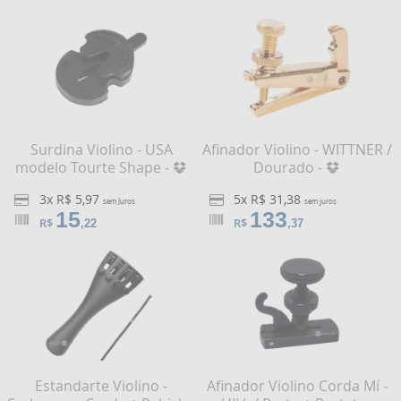
Surdina Violino - USA
Afinador Violino - WITTNER /
modelo Tourte Shape -
Dourado -
3x R$ 5,97
5x R$ 31,38
sem Juros
sem juros
15
133
R$
R$
,22
,37
Estandarte Violino -
Afinador Violino Corda Mí -