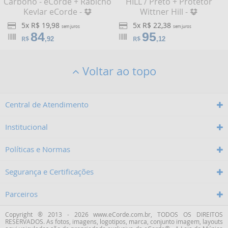
Carbono - eCorde + Rabicho
HILL / Preto + Protetor
Kevlar eCorde -
Wittner Hill -
5x R$ 19,98
5x R$ 22,38
sem juros
sem juros
84
95
R$
R$
,92
,12
Voltar ao topo
Central de Atendimento
Institucional
Políticas e Normas
Segurança e Certificações
Parceiros
Copyright ® 2013 - 2026 www.eCorde.com.br, TODOS OS DIREITOS
RESERVADOS. As fotos, imagens, logotipos, marca, conjunto imagem, layouts