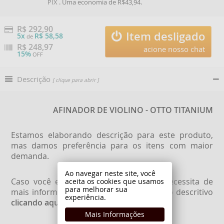
PIX
. Uma economia de R$43,94.
R$ 292,90
Item desligado
5x
R$ 58,58
de
R$
248,97
acione nosso chat
15%
OFF
Descrição
[ clique para abrir ]
AFINADOR DE VIOLINO - OTTO TITANIUM
Estamos elaborando descrição para este produto,
mas damos preferência para os itens com maior
demanda.
Ao navegar neste site, você
Caso você esteja interessado neste e necessita de
aceita os cookies que usamos
para melhorar sua
mais informações para comprá-lo, peça o descritivo
experiência.
clicando aqui
.
Mais Informações