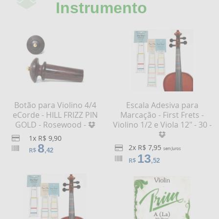
Instrumento
Botão para Violino 4/4
Escala Adesiva para
eCorde - HILL FRIZZ PIN
Marcação - First Frets -
GOLD - Rosewood -
Violino 1/2 e Viola 12" - 30 -
1x R$ 9,90
8
2x R$ 7,95
R$
sem Juros
,42
13
R$
,52