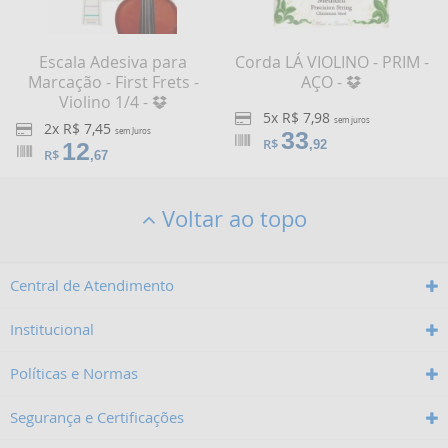
Escala Adesiva para
Corda LÁ VIOLINO - PRIM -
Marcação - First Frets -
AÇO -
Violino 1/4 -
5x R$ 7,98
sem juros
2x R$ 7,45
sem Juros
33
R$
12
,92
R$
,67
Voltar ao topo
Central de Atendimento
Institucional
Políticas e Normas
Segurança e Certificações