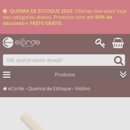
QUEIMA DE ESTOQUE 2026:
Ofertas liberadas! Veja
nas categorias abaixo. Produtos com até
90% de
desconto
e
FRETE GRÁTIS.
Produtos
eCorde
Queima de Estoque
Violino
>
>