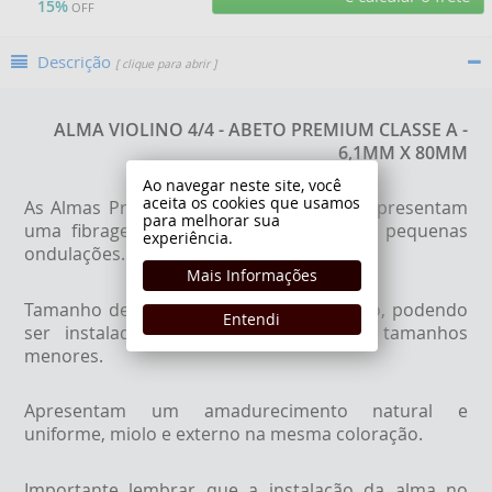
15%
OFF
Descrição
[ clique para abrir ]
ALMA VIOLINO 4/4 - ABETO PREMIUM CLASSE A -
6,1MM X 80MM
Ao navegar neste site, você
aceita os cookies que usamos
As Almas Premium eCorde, da classe A apresentam
para melhorar sua
uma fibragem espaçada, vertical e com pequenas
experiência.
ondulações.
Mais Informações
Tamanho de 80mm X 6,1mm de diâmetro, podendo
Entendi
ser instaladas em Violinos 4/4 e de tamanhos
menores.
Apresentam um amadurecimento natural e
uniforme, miolo e externo na mesma coloração.
Importante lembrar que a instalação da alma no