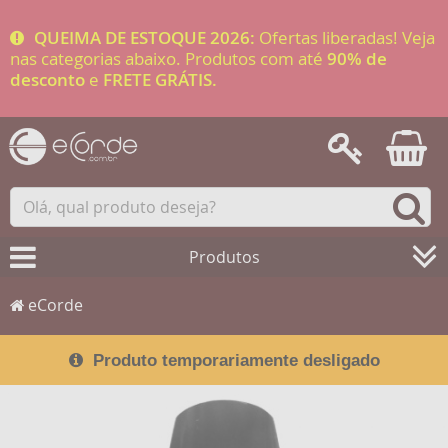
QUEIMA DE ESTOQUE 2026:
Ofertas liberadas! Veja
nas categorias abaixo. Produtos com até
90% de
desconto
e
FRETE GRÁTIS.
Produtos
eCorde
Produto temporariamente desligado