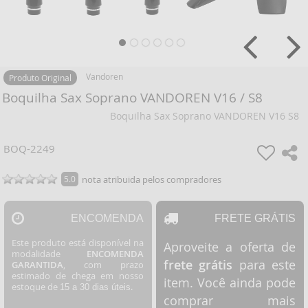
Vandoren
Produto Original
Boquilha Sax Soprano VANDOREN V16 / S8
Boquilha Sax Soprano VANDOREN V16 S8
BOQ-2249
5.0
nota atribuida pelos compradores
ENCOMENDA
FRETE GRÁTIS
Este produto está disponível na
Aproveite a oferta de
modalidade
ENCOMENDA
frete grátis
para este
GARANTIDA
, com prazo
estimado de chega em nosso
item. Você ainda pode
estoque de
.
15 a 30 dias úteis
comprar mais