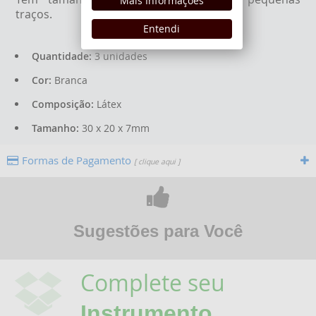
Mais Informações
traços.
Entendi
Quantidade:
3 unidades
Cor:
Branca
Composição:
Látex
Tamanho:
30 x 20 x 7mm
Formas de Pagamento
[ clique aqui ]
Sugestões para Você
Complete seu
Instrumento