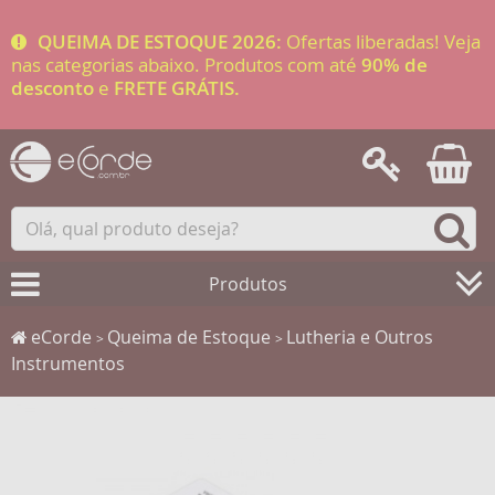
QUEIMA DE ESTOQUE 2026:
Ofertas liberadas! Veja
nas categorias abaixo. Produtos com até
90% de
desconto
e
FRETE GRÁTIS.
Produtos
eCorde
Queima de Estoque
Lutheria e Outros
>
>
Instrumentos