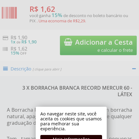
R$ 1,62
15%
você ganha
de desconto no boleto bancário ou
PIX
. Uma economia de R$2,29.
R$ 1,90
Adicionar a Cesta
1x
R$ 1,90
de
R$
1,62
e calcular o frete
15%
OFF
Descrição
[ clique para abrir ]
3 X BORRACHA BRANCA RECORD MERCUR 60 -
LÁTEX
A Borracha Record 60 da Mercur é feita em borracha
Ao navegar neste site, você
natural, apaga escritas a lápis e lapiseira de qualquer
aceita os cookies que usamos
graduação de grafite.
para melhorar sua
experiência.
Tem tamanho pequeno para apagar pequenas