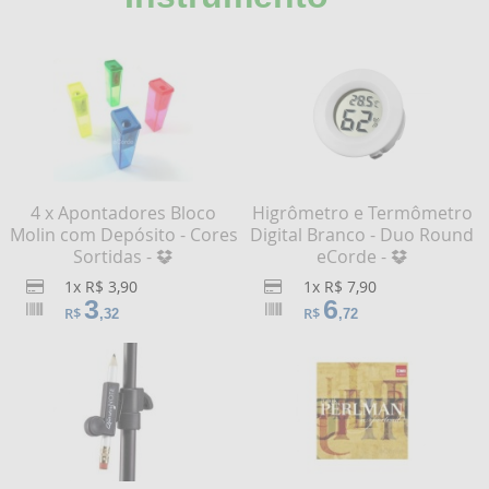
4 x Apontadores Bloco
Higrômetro e Termômetro
Molin com Depósito - Cores
Digital Branco - Duo Round
Sortidas -
eCorde -
1x R$ 3,90
1x R$ 7,90
3
6
R$
R$
,32
,72