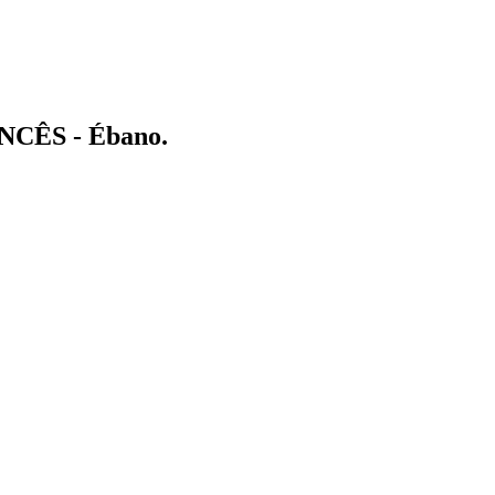
ANCÊS - Ébano
.