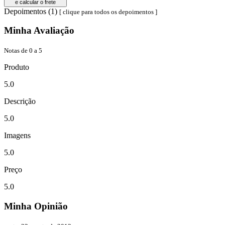
e calcular o frete
Depoimentos (1)
[ clique para todos os depoimentos ]
Minha Avaliação
Notas de 0 a 5
Produto
5.0
Descrição
5.0
Imagens
5.0
Preço
5.0
Minha Opinião