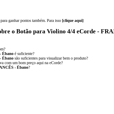
.
s para ganhar pontos também. Para isso
[clique aqui]
sobre o
Botão para Violino 4/4 eCorde - FR
om?
 - Ébano
é suficiente?
 - Ébano
são suficientes para visualizar bem o produto?
va com um bom preço aqui na eCorde?
FRANCÊS - Ébano
?