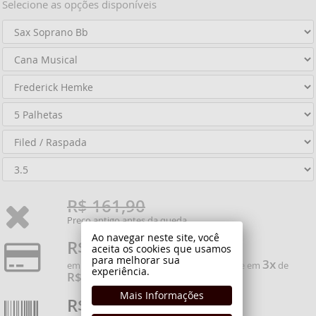
Selecione as opções disponíveis
R$ 161,90
Preço antigo antes da queda
Ao navegar neste site, você
R$ 57,90
aceita os cookies que usamos
[ R$104,00 de economia ]
para melhorar sua
3x
em todos os cartões de crédito, ou parcele em
de
experiência.
R$ 19,30
Mais Informações
R$ 49,22