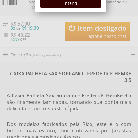
15%
você ganha
de desconto no boleto bancário ou
Entendi
PIX
. Uma economia de R$112,69.
R$ 57,90
Item desligado
3x
R$ 19,30
de
R$
49,22
acione nosso chat
15%
OFF
Descrição
[ clique para abrir ]
CAIXA PALHETA SAX SOPRANO - FREDERICK HEMKE
3.5
A
Caixa Palheta Sax Soprano - Frederick Hemke 3.5
são finamente laminadas, tornando sua ponta mais
delicada e com resposta rápida.
Dos modelos fabricados pela Rico, este é o com
timbre mais escuro, muito utilizados por Jazzistas
tradicionais e músicos clássicos.