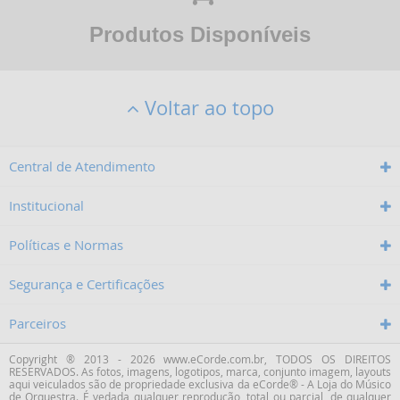
Produtos Disponíveis
Voltar ao topo
Central de Atendimento
Institucional
Políticas e Normas
Segurança e Certificações
Parceiros
Copyright ® 2013 - 2026 www.eCorde.com.br, TODOS OS DIREITOS
RESERVADOS. As fotos, imagens, logotipos, marca, conjunto imagem, layouts
aqui veiculados são de propriedade exclusiva da
eCorde® - A Loja do Músico
de Orquestra
. É vedada qualquer reprodução, total ou parcial, de qualquer