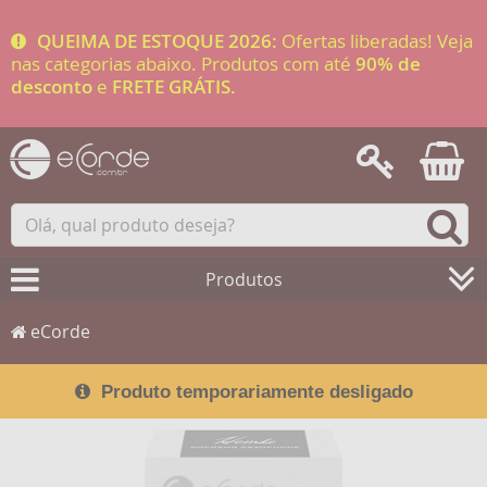
QUEIMA DE ESTOQUE 2026:
Ofertas liberadas! Veja
nas categorias abaixo. Produtos com até
90% de
desconto
e
FRETE GRÁTIS.
Produtos
eCorde
Produto temporariamente desligado