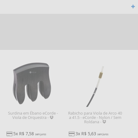
Surdina em Ébano eCorde -
Rabicho para Viola de Arco 40
Viola de Orquestra -
a 41.5 - eCorde - Nylon / Sem
Roldana -
5x R$ 7,58
3x R$ 5,63
sem juros
sem Juros