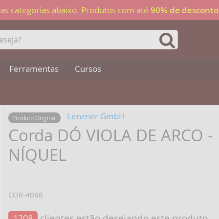
 nas categorias abaixo. Produtos com até
90% de desconto
Ferramentas
Cursos
Lenzner GmbH
Produto Original
Corda DÓ VIOLA DE ARCO 
NÍQUEL
COR-4068
clientes estão desejando este produto
1208