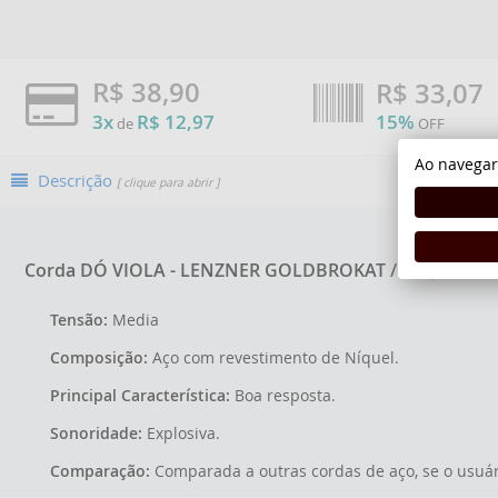
R$ 38,90
R$
33,07
3x
R$ 12,97
15%
de
OFF
Ao navegar
Descrição
[ clique para abrir ]
Corda DÓ VIOLA - LENZNER GOLDBROKAT / NÍQUEL.
Tensão:
Media
Composição:
Aço com revestimento de Níquel.
Principal Característica:
Boa resposta.
Sonoridade:
Explosiva.
Comparação:
Comparada a outras cordas de aço, se o usuár