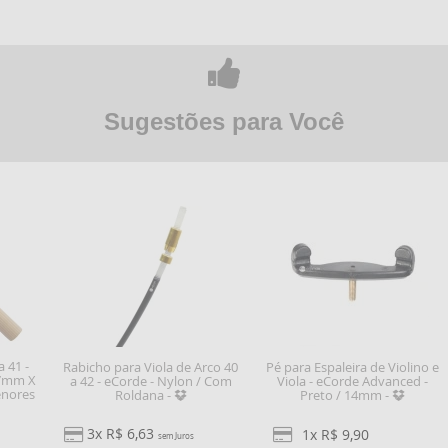
Sugestões para Você
a 41 -
Rabicho para Viola de Arco 40
Pé para Espaleira de Violino e
 7mm X
a 42 - eCorde - Nylon / Com
Viola - eCorde Advanced -
enores
Roldana -
Preto / 14mm -
3x R$ 6,63
1x R$ 9,90
sem Juros