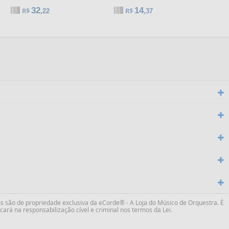
32
14
R$
R$
,22
,37
s são de propriedade exclusiva da
eCorde® - A Loja do Músico de Orquestra
. É
ará na responsabilização cível e criminal nos termos da Lei.