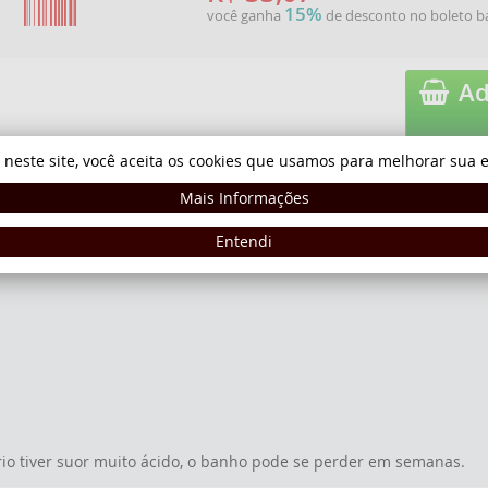
15%
você ganha
de desconto no boleto b
Ad
 neste site, você aceita os cookies que usamos para melhorar sua e
Mais Informações
CORDA 
Entendi
io tiver suor muito ácido, o banho pode se perder em semanas.