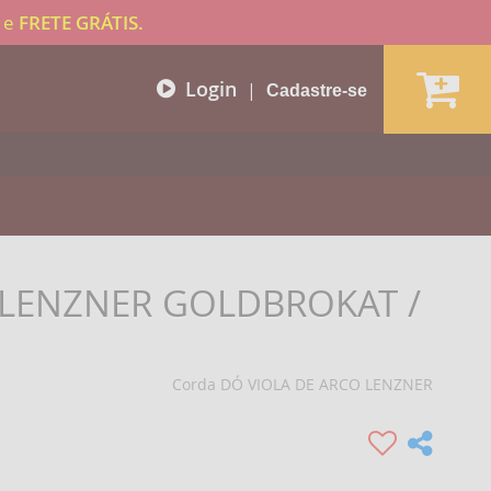
e
FRETE GRÁTIS.
Login
|
Cadastre-se
- LENZNER GOLDBROKAT /
Corda DÓ VIOLA DE ARCO LENZNER