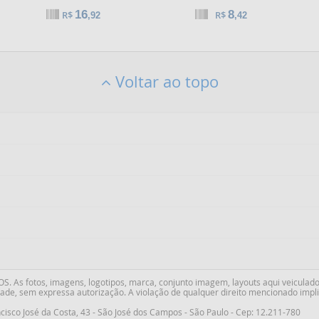
16
8
R$
R$
,92
,42
Voltar ao topo
As fotos, imagens, logotipos, marca, conjunto imagem, layouts aqui veiculado
ade, sem expressa autorização. A violação de qualquer direito mencionado implic
cisco José da Costa
,
43
-
São José dos Campos
-
São Paulo
-
Cep: 12.211-780