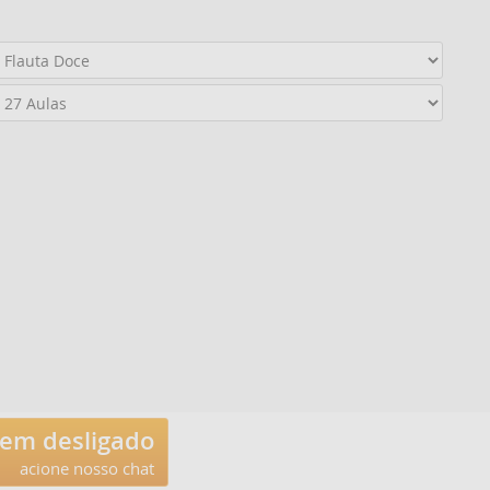
tem desligado
acione nosso chat