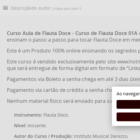
Descriçãodo Autor
[ clique para abrir ]
Curso Aula de Flauta Doce - Curso de Flauta Doce 01A
ensinam o passo a passo para tocar Flauta Doce em m
Este é um Produto 100% online ensinando os segredos 
Este curso é vendido exclusivamente pelo site
www.hot
que será entregue de forma digital em formato de “Link
Pagamentos via Boleto a senha chega em até 3 dias útei
Pagamento via cartão de crédito a senha chega em até 
Ao navegar
Nenhum material físico será enviado para sua casa, as 
Instrumento:
Flauta Doce.
Nível:
Iniciante.
Autor do Curso / Produção:
Instituto Musical Darezzo.