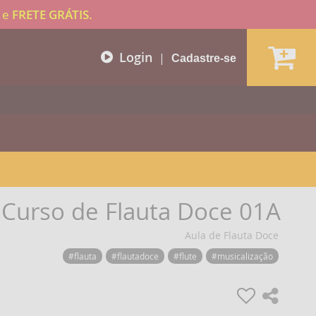
e
FRETE GRÁTIS.
Login
|
Cadastre-se
 Curso de Flauta Doce 01A
Aula de Flauta Doce
#flauta
#flautadoce
#flute
#musicalização