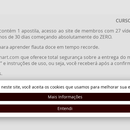
CURSO
contém 1 apostila, acesso ao site de membros com 27 vídeo
enos de 30 dias começando absolutamente do ZERO.
para aprender flauta doce em tempo recorde.
mart.com
que oferece total segurança sobre a entrega do m
s” e instruções de uso, ou seja, você receberá após a con
s.
5 minutos.
 neste site, você aceita os cookies que usamos para melhorar sua e
caixas e capas que estão nesta página servem meramente ilu
Mais Informações
Entendi