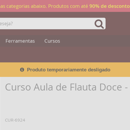
 nas categorias abaixo. Produtos com até
90% de desconto
Ferramentas
Cursos
Produto temporariamente desligado
Curso Aula de Flauta Doce -
CUR-6924