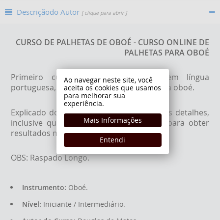
Descriçãodo Autor
[ clique para abrir ]
CURSO DE PALHETAS DE OBOÉ - CURSO ONLINE DE
PALHETAS PARA OBOÉ
Primeiro curso online no mundo, em língua
Ao navegar neste site, você
portuguesa, de confecção de palhetas para oboé.
aceita os cookies que usamos
para melhorar sua
experiência.
Explicado do começo ao fim com todos os detalhes,
Mais Informações
inclusive quais são as canas favoráveis para obter
resultados melhores.
Entendi
OBS: Raspado Longo.
Instrumento:
Oboé.
Nível:
Iniciante / Intermediário.