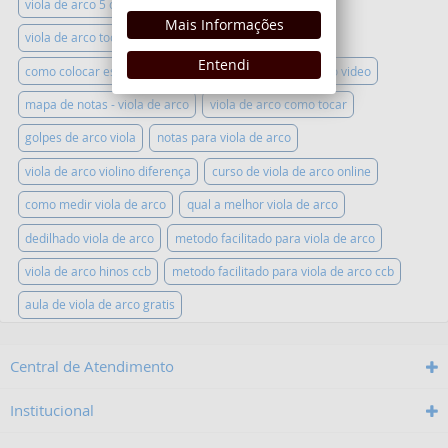
viola de arco 5 cordas
viola de arco metodo
Mais Informações
viola de arco toca em qual clave
viola com arco
Entendi
como colocar espaleira na viola de arco
viola de arco video
mapa de notas - viola de arco
viola de arco como tocar
golpes de arco viola
notas para viola de arco
viola de arco violino diferença
curso de viola de arco online
como medir viola de arco
qual a melhor viola de arco
dedilhado viola de arco
metodo facilitado para viola de arco
viola de arco hinos ccb
metodo facilitado para viola de arco ccb
aula de viola de arco gratis
Central de Atendimento
Institucional