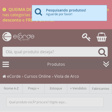
QUEIMA DE ESTOQUE 2026:
Ofertas liberadas! Veja
Pesquisando produtos!
nas categorias abaixo. Produtos com até
90% de
Aguarde por favor!
desconto
e
FRETE GRÁTIS.
Produtos
eCorde
Cursos Online
Viola de Arco
>
>
Nome A-Z
Preço +
Estoque
+ Vendidos
Fabricantes