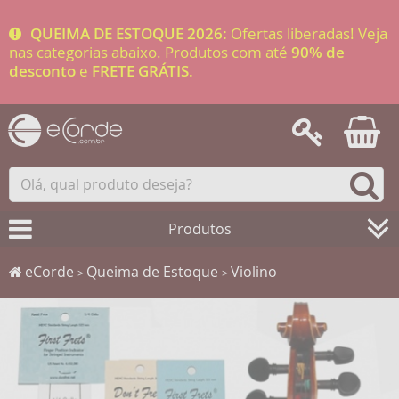
QUEIMA DE ESTOQUE 2026:
Ofertas liberadas! Veja
nas categorias abaixo. Produtos com até
90% de
desconto
e
FRETE GRÁTIS.
Produtos
eCorde
Queima de Estoque
Violino
>
>