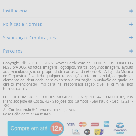
Institucional
Políticas e Normas
Segurança e Certificações
Parceiros
Copyright ® 2013 - 2026 www.eCorde.com.br, TODOS OS DIREITOS
RESERVADOS. As fotos, imagens, logotipos, marca, conjunto imagem, layouts
aqui veiculados são de propriedade exclusiva da
eCorde® - A Loja do Músico
de Orquestra
. É vedada qualquer reprodução, total ou parcial, de qualquer
elemento de identidade, sem expressa autorização. A violação de qualquer
direito mencionado implicará na responsabilização cível e criminal nos
termos da Lei.
ECORDE.COM.BR - SOLUCOES MUSICAIS - CNPJ.: 11.347.180/0001-07,
Rua
Francisco José da Costa
,
43
-
São José dos Campos
-
São Paulo
-
Cep: 12.211-
780
A eCorde.com.br® é uma marca registrada.
Resolução de tela: 448x3609