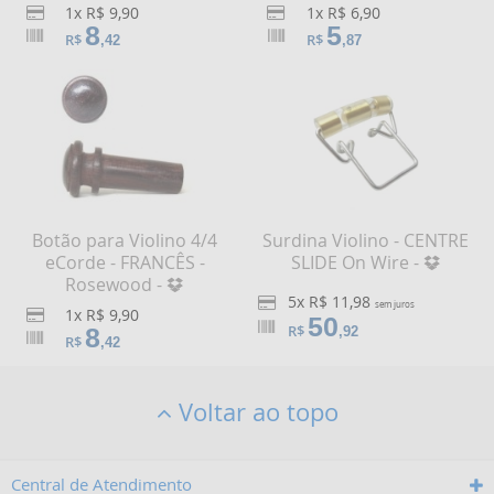
1x R$ 9,90
1x R$ 6,90
8
5
R$
R$
,42
,87
Botão para Violino 4/4
Surdina Violino - CENTRE
eCorde - FRANCÊS -
SLIDE On Wire -
Rosewood -
5x R$ 11,98
sem juros
1x R$ 9,90
50
R$
8
,92
R$
,42
Voltar ao topo
Central de Atendimento