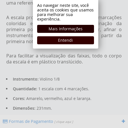
uma referencia tátil e visual.
Ao navegar neste site, você
aceita os cookies que usamos
para melhorar sua
A escala pronta da First Fret vem com 4 marcações
experiência.
coloridas e na distância exata de afinação da
Mais Informações
primeira posição. Basta apenas destacar, afinar o
instrumento e posicionar toda escala a partir da
Entendi
primeira nota.
Para facilitar a visualização das faixas, todo o corpo
da escala é em plástico translúcido.
Instrumento:
Violino 1/8
Quantidade:
1 escala com 4 marcações.
Cores:
Amarelo, vermelho, azul e laranja.
Dimensões:
231mm.
Formas de Pagamento
[ clique aqui ]