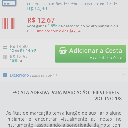
1x
em todos os cartões de crédito, ou parcele em
de
R$ 14,90
R$ 12,67
15%
você ganha
de desconto no boleto bancário ou
PIX
. Uma economia de R$47,24.
R$ 14,90
Adicionar a Cesta
1x
R$ 14,90
de
R$
12,67
e calcular o frete
15%
OFF
Descrição
[ clique para abrir ]
ESCALA ADESIVA PARA MARCAÇÃO - FIRST FRETS -
VIOLINO 1/8
As fitas de marcação tem a função de auxiliar o aluno
iniciante e encontrar visualmente as notas no
instrumento, associando a sonoridade da nota com