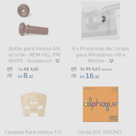
Botão para Violino 4/4
6 x Protetores de Cordas
eCorde - NEW HILL PIN
para Afinadores Hill e
WHITE - Rosewood -
Wittner -
3x R$ 6,63
1x R$ 9,90
sem Juros
8
16
R$
R$
,42
,92
Cavalete Para Violino 1/2 -
Corda SOL VIOLINO -