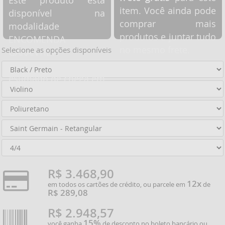
Este produto está
item. Você ainda pode
disponível na
comprar mais
modalidade
produtos e juntar tudo
ENCOMENDA
no mesmo frete.
Selecione as opções disponíveis
GARANTIDA
NACIONAL, com prazo
estimado de chega em
nosso estoque de
5 a
.
10 dias úteis
R$ 3.468,90
12x
em todos os cartões de crédito, ou parcele em
de
R$ 289,08
R$ 2.948,57
15%
você ganha
de desconto no boleto bancário ou