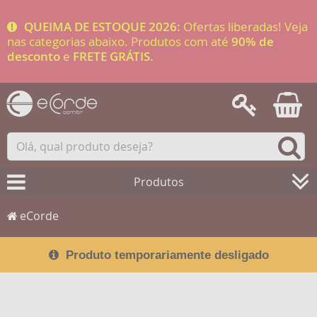
QUEIMA DE ESTOQUE 2026:
Ofertas liberadas! Veja
nas categorias abaixo. Produtos com até
90% de
desconto
e
FRETE GRÁTIS.
Produtos
eCorde
Produto temporariamente desligado