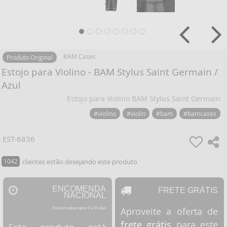
BAM Cases
Produto Original
Estojo para Violino - BAM Stylus Saint Germain /
Azul
Estojo para Violino BAM Stylus Saint Germain
#violino
#violin
#bam
#bamcases
EST-6836
1042
clientes estão desejando este produto
ENCOMENDA
FRETE GRÁTIS
NACIONAL
Aproveite a oferta de
Envio Imediato após 5 a 10 dias
frete grátis
para este