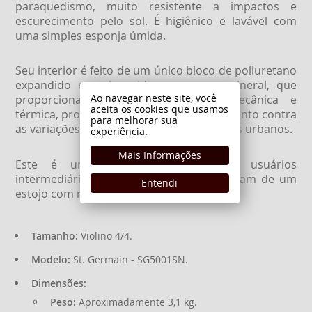
paraquedismo, muito resistente a impactos e
escurecimento pelo sol. É higiênico e lavável com
uma simples esponja úmida.
Seu interior é feito de um único bloco de poliuretano
expandido e enriquecido com carga mineral, que
Ao navegar neste site, você
proporciona uma alta resistência mecânica e
aceita os cookies que usamos
térmica, protegendo assim o seu instrumento contra
para melhorar sua
as variações de temperatura e os impactos urbanos.
experiência.
Mais Informações
Este é um modelo indicado para usuários
intermediários e profissionais que precisam de um
Entendi
estojo com mais espaço para acessórios.
Tamanho:
Violino 4/4.
Modelo:
St. Germain - SG5001SN.
Dimensões:
Peso:
Aproximadamente 3,1 kg.