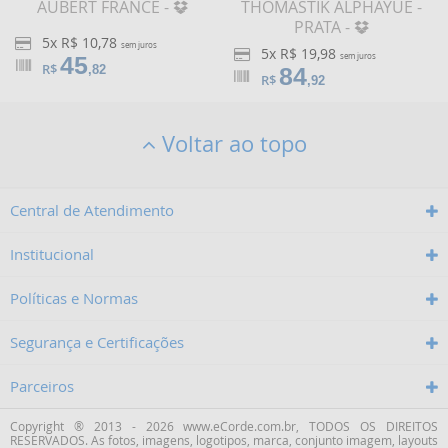
AUBERT FRANCE -
THOMASTIK ALPHAYUE -
PRATA -
5x R$ 10,78
sem juros
5x R$ 19,98
45
sem juros
R$
,82
84
R$
,92
Voltar ao topo
Central de Atendimento
Institucional
Políticas e Normas
Segurança e Certificações
Parceiros
Copyright ® 2013 - 2026 www.eCorde.com.br, TODOS OS DIREITOS
RESERVADOS. As fotos, imagens, logotipos, marca, conjunto imagem, layouts