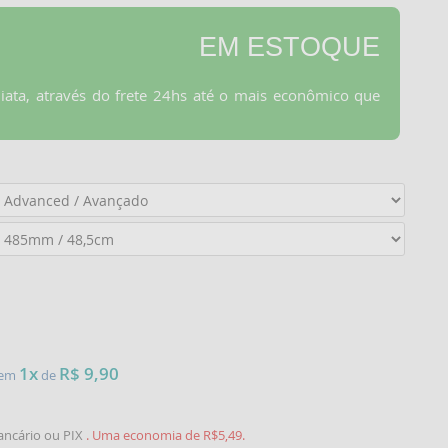
EM ESTOQUE
iata, através do frete 24hs até o mais econômico que
1x
R$ 9,90
e em
de
ancário ou PIX
. Uma economia de R$5,49.