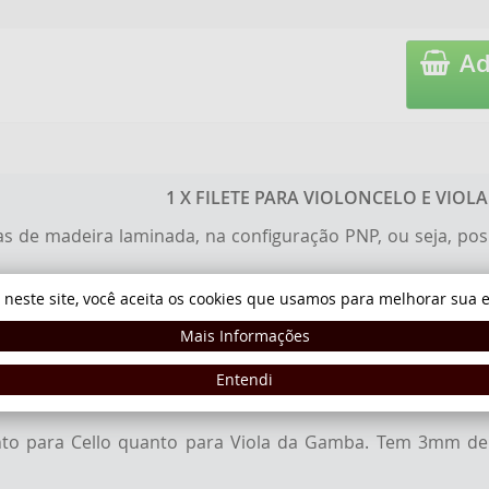
Ad
1 X FILETE PARA VIOLONCELO E VIO
 de madeira laminada, na configuração PNP, ou seja, positi
iletes a curvaturas semelhantes a que irá receber no mo
 neste site, você aceita os cookies que usamos para melhorar sua e
as.
Mais Informações
postas na horizontal traz para ao filete uma resistênci
Entendi
l esta configuração proporciona ao instrumento uma ond
nto para Cello quanto para Viola da Gamba. Tem 3mm de 