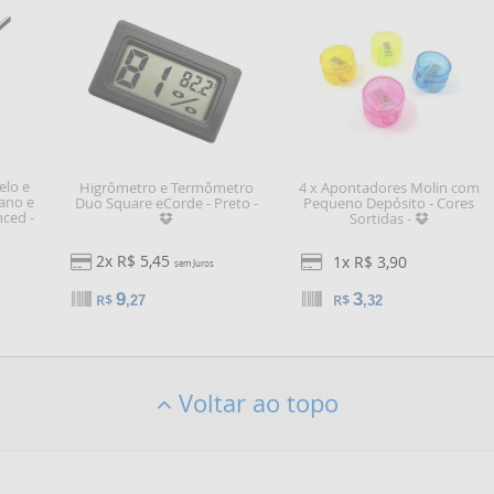
elo e
Higrômetro e Termômetro
4 x Apontadores Molin com
ano e
Duo Square eCorde - Preto -
Pequeno Depósito - Cores
nced -
Sortidas -
2x R$ 5,45
1x R$ 3,90
sem Juros
9
3
R$
R$
,27
,32
Voltar ao topo