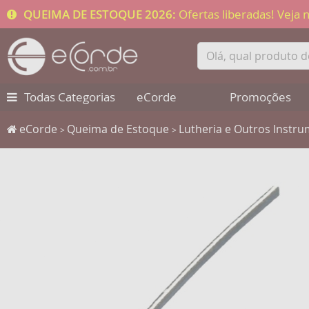
QUEIMA DE ESTOQUE 2026:
Ofertas liberadas! Veja
Todas Categorias
eCorde
Promoções
eCorde
Queima de Estoque
Lutheria e Outros Instr
>
>