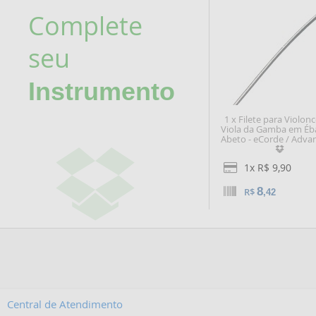
Complete
seu
Instrumento
1 x Filete para Violonc
Viola da Gamba em Éb
Abeto - eCorde / Adva
1x R$ 9,90
8
R$
,42
Central de Atendimento