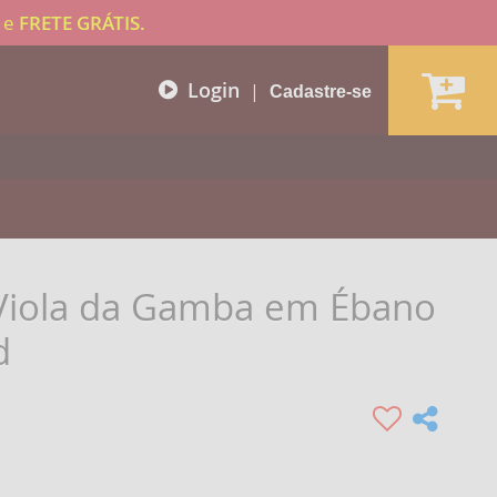
e
FRETE GRÁTIS.
Login
|
Cadastre-se
e Viola da Gamba em Ébano
d