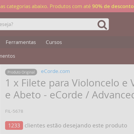
 nas categorias abaixo. Produtos com até
90% de desconto
Ferramentas
Cursos
umentos
eCorde.com
Produto Original
1 x Filete para Violoncelo 
e Abeto - eCorde / Advance
FIL-5678
clientes estão desejando este produto
1233