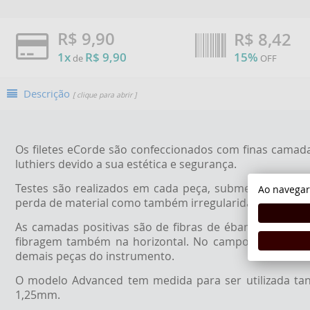
R$ 9,90
R$
8,42
1x
R$ 9,90
15%
de
OFF
Descrição
[ clique para abrir ]
Os filetes eCorde são confeccionados com finas camadas
luthiers devido a sua estética e segurança.
Testes são realizados em cada peça, submetemos os f
Ao navegar
perda de material como também irregularidades estétic
As camadas positivas são de fibras de ébano que sobre
fibragem também na horizontal. No campo vibraciona
demais peças do instrumento.
O modelo Advanced tem medida para ser utilizada ta
1,25mm.