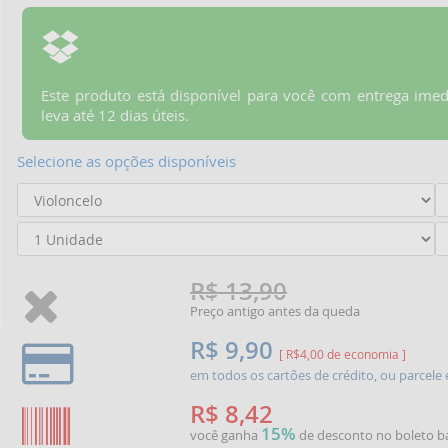
Este produto está disponível para você com entrega imed
leva até 12 dias úteis.
Selecione as opções disponíveis
R$ 13,90
Preço antigo antes da queda
R$ 9,90
[ R$4,00 de economia ]
em todos os cartões de crédito, ou parcel
R$ 8,42
15%
você ganha
de desconto no boleto b