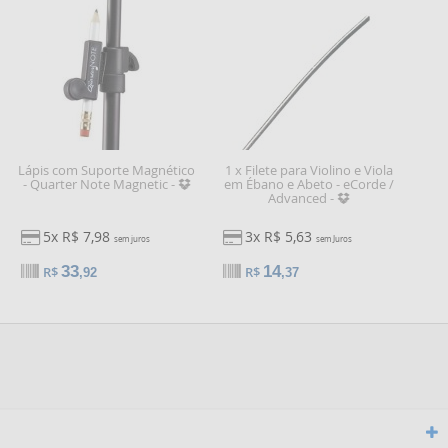
Lápis com Suporte Magnético
1 x Filete para Violino e Viola
- Quarter Note Magnetic -
em Ébano e Abeto - eCorde /
Advanced -
5x R$ 7,98
3x R$ 5,63
sem juros
sem Juros
33
14
R$
R$
,92
,37