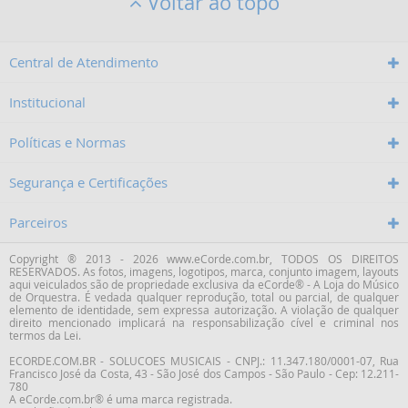
Voltar ao topo
Central de Atendimento
Institucional
Políticas e Normas
Segurança e Certificações
Parceiros
Copyright ® 2013 - 2026 www.eCorde.com.br, TODOS OS DIREITOS
RESERVADOS. As fotos, imagens, logotipos, marca, conjunto imagem, layouts
aqui veiculados são de propriedade exclusiva da
eCorde® - A Loja do Músico
de Orquestra
. É vedada qualquer reprodução, total ou parcial, de qualquer
elemento de identidade, sem expressa autorização. A violação de qualquer
direito mencionado implicará na responsabilização cível e criminal nos
termos da Lei.
ECORDE.COM.BR - SOLUCOES MUSICAIS - CNPJ.: 11.347.180/0001-07,
Rua
Francisco José da Costa
,
43
-
São José dos Campos
-
São Paulo
-
Cep: 12.211-
780
A eCorde.com.br® é uma marca registrada.