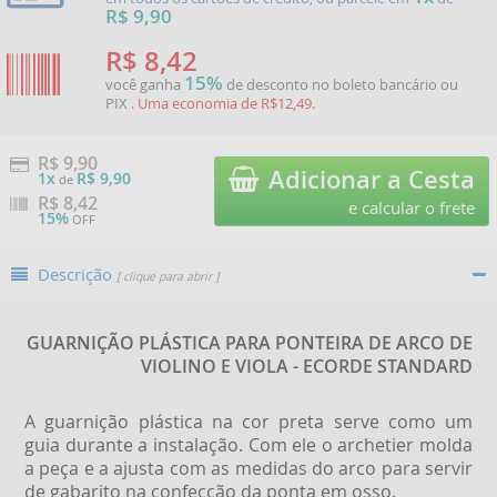
R$ 9,90
R$ 8,42
15%
você ganha
de desconto no boleto bancário ou
PIX
. Uma economia de R$12,49.
R$ 9,90
Adicionar a Cesta
1x
R$ 9,90
de
R$
8,42
e calcular o frete
15%
OFF
Descrição
[ clique para abrir ]
GUARNIÇÃO PLÁSTICA PARA PONTEIRA DE ARCO DE
VIOLINO E VIOLA - ECORDE STANDARD
A guarnição plástica na cor preta serve como um
guia durante a instalação. Com ele o archetier molda
a peça e a ajusta com as medidas do arco para servir
de gabarito na confecção da ponta em osso.