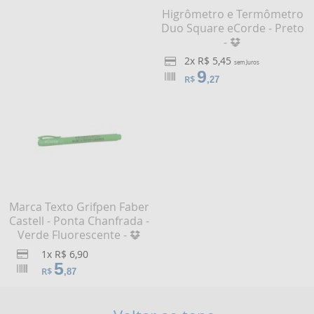
Higrômetro e Termômetro
Duo Square eCorde - Preto
-
2x R$ 5,45
sem Juros
9
R$
,27
Marca Texto Grifpen Faber
Castell - Ponta Chanfrada -
Verde Fluorescente -
1x R$ 6,90
5
R$
,87