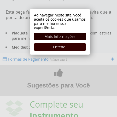
Esta peça facilita a troca da ponteira pois evita que a
Ao navegar neste site, você
ponta do arco se quebre durante a retirada.
aceita os cookies que usamos
para melhorar sua
experiência.
Plaqueta plástica:
1 em plástico preto e com estrias
Mais Informações
para melhor fixação da cola
Entendi
Medidas:
24mm x 11,5mm x 4mm
Formas de Pagamento
[ clique aqui ]
Sugestões para Você
Complete seu
Instrumento