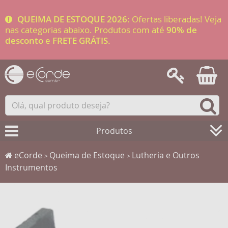
QUEIMA DE ESTOQUE 2026:
Ofertas liberadas! Veja
nas categorias abaixo. Produtos com até
90% de
desconto
e
FRETE GRÁTIS.
Produtos
eCorde
Queima de Estoque
Lutheria e Outros
>
>
Instrumentos