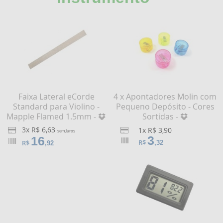
Faixa Lateral eCorde
4 x Apontadores Molin com
Standard para Violino -
Pequeno Depósito - Cores
Mapple Flamed 1.5mm -
Sortidas -
3x R$ 6,63
1x R$ 3,90
sem Juros
3
16
R$
R$
,32
,92