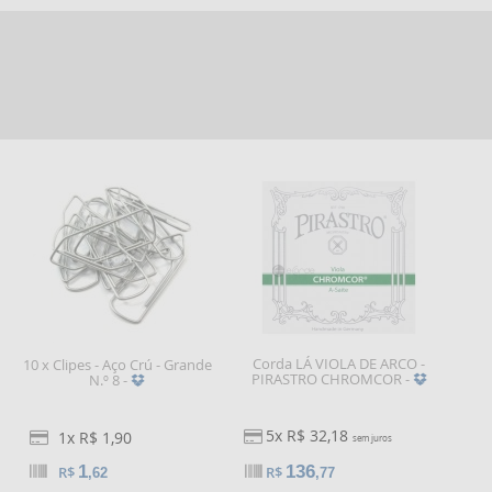
Corda LÁ VIOLA DE ARCO -
10 x Clipes - Aço Crú - Grande
PIRASTRO CHROMCOR -
N.º 8 -
5x R$ 32,18
1x R$ 1,90
sem juros
1
136
R$
R$
,62
,77