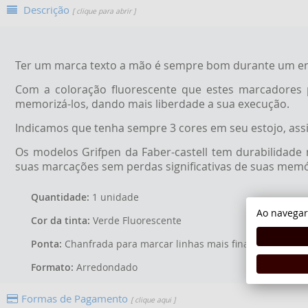
Descrição
[ clique para abrir ]
Ter um marca texto a mão é sempre bom durante um en
Com a coloração fluorescente que estes marcadores po
memorizá-los, dando mais liberdade a sua execução.
Indicamos que tenha sempre 3 cores em seu estojo, assim
Os modelos Grifpen da Faber-castell tem durabilidade
suas marcações sem perdas significativas de suas memór
Quantidade:
1 unidade
Ao navegar
Cor da tinta:
Verde Fluorescente
Ponta:
Chanfrada para marcar linhas mais finas e mais gros
Formato:
Arredondado
Formas de Pagamento
[ clique aqui ]