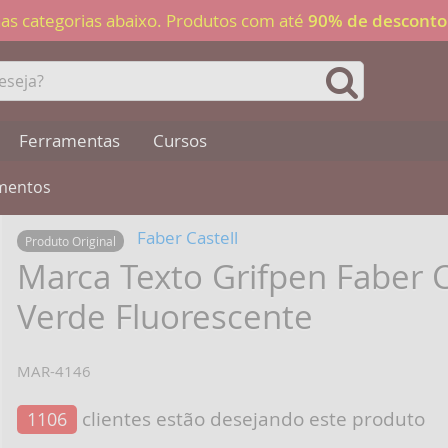
 nas categorias abaixo. Produtos com até
90% de desconto
Ferramentas
Cursos
umentos
Faber Castell
Produto Original
Marca Texto Grifpen Faber C
Verde Fluorescente
MAR-4146
clientes estão desejando este produto
1106