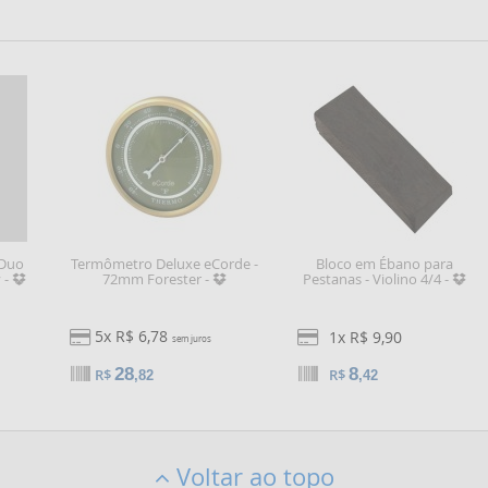
 Duo
Termômetro Deluxe eCorde -
Bloco em Ébano para
 -
72mm Forester -
Pestanas - Violino 4/4 -
5x R$ 6,78
1x R$ 9,90
sem juros
28
8
R$
R$
,82
,42
Voltar ao topo