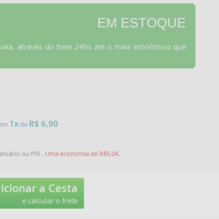
EM ESTOQUE
iata, através do frete 24hs até o mais econômico que
1x
R$ 6,90
e em
de
ancário ou PIX
. Uma economia de R$6,04.
icionar a Cesta
e calcular o frete