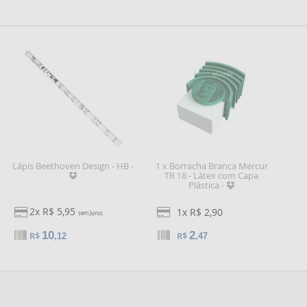
Lápis Beethoven Design - HB -
1 x Borracha Branca Mercur
TR 18 - Látex com Capa
Plástica -
2x R$ 5,95
1x R$ 2,90
sem Juros
10
2
R$
R$
,12
,47