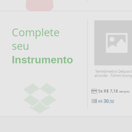
Complete
seu
Instrumento
Termômetro Deluxe
eCorde - 72mm Evory
5x R$ 7,18
sem juros
30
R$
,52