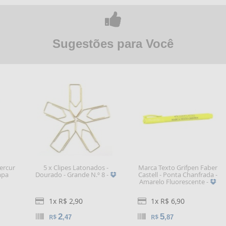
Sugestões para Você
ercur
5 x Clipes Latonados -
Marca Texto Grifpen Faber
apa
Dourado - Grande N.º 8 -
Castell - Ponta Chanfrada -
Amarelo Fluorescente -
1x R$ 2,90
1x R$ 6,90
2
5
R$
R$
,47
,87