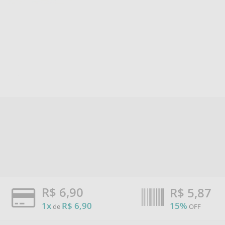
R$ 6,90
R$
5,87
1x
R$ 6,90
15%
de
OFF