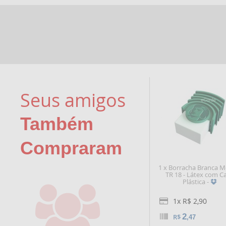
Seus amigos
Também
Compraram
1 x Borracha Branca M
TR 18 - Látex com C
Plástica -
1x R$ 2,90
2
R$
,47