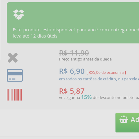
Este produto está disponível para você com entrega imed
leva até 12 dias úteis.
R$ 11,90
Preço antigo antes da queda
R$ 6,90
[ R$5,00 de economia ]
em todos os cartões de crédito, ou parcel
R$ 5,87
15%
você ganha
de desconto no boleto b
Ad