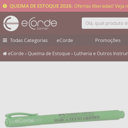
QUEIMA DE ESTOQUE 2026:
Ofertas liberadas! Veja
Todas Categorias
eCorde
Promoções
eCorde
Queima de Estoque
Lutheria e Outros Instr
>
>