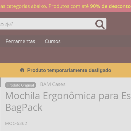
 nas categorias abaixo. Produtos com até
90% de desconto
Ferramentas
Cursos
Produto temporariamente desligado
BAM Cases
Produto Original
Mochila Ergonômica para Es
BagPack
MOC-6362