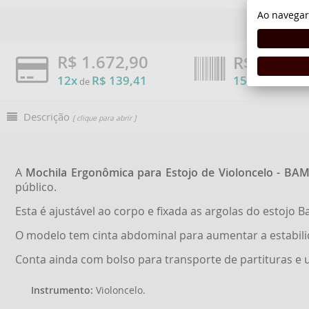
Ao navegar
R$ 1.672,90
R$
1.421,
12x
R$ 139,41
15%
de
OFF
Descrição
[ clique para abrir ]
A
Mochila Ergonômica para Estojo de Violoncelo - BA
público.
Esta é ajustável ao corpo e fixada as argolas do estojo 
O modelo tem cinta abdominal para aumentar a estabili
Conta ainda com bolso para transporte de partituras e
Instrumento:
Violoncelo.