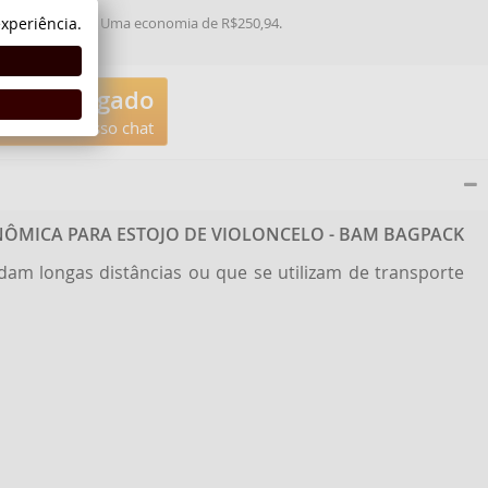
xperiência.
ancário ou PIX
. Uma economia de R$250,94.
tem desligado
acione nosso chat
ÔMICA PARA ESTOJO DE VIOLONCELO - BAM BAGPACK
dam longas distâncias ou que se utilizam de transporte