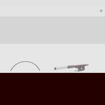
Rabicho Violoncelo 1/2 a 3/4 -
Arco Violoncelo 4/4 em
WITTNER -
Madeira Brasileira - eCorde
STANDARD NICKEL -