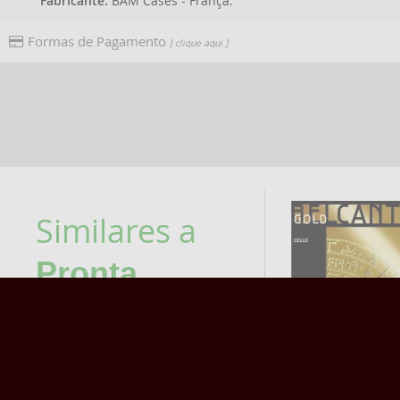
Fabricante:
BAM Cases - França.
Formas de Pagamento
[ clique aqui ]
Similares a
Pronta
Entrega
Corda RÉ VIOLONCE
THOMASTIK BELCAN
GOLD MULTIALLOY 