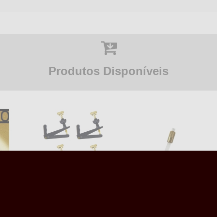
Produtos Disponíveis
LO -
Kit 4 x Afinador de Violoncelo
Rabicho Violoncelo 1/2 a 3/4 -
TO -
4/4 - eCorde / Preto com
Alemão ULSA -
-
Dourado -