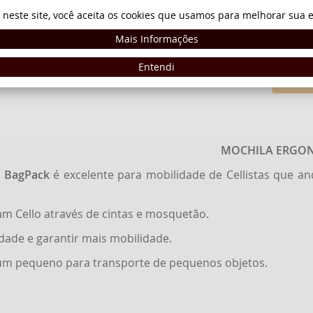
R$ 1.421,97
15%
 neste site, você aceita os cookies que usamos para melhorar sua e
você ganha
de desconto no boleto b
Mais Informações
97
I
Entendi
MOCHILA ERGON
M BagPack
é excelente para mobilidade de Cellistas que an
Bam Cello através de cintas e mosquetão.
dade e garantir mais mobilidade.
 um pequeno para transporte de pequenos objetos.