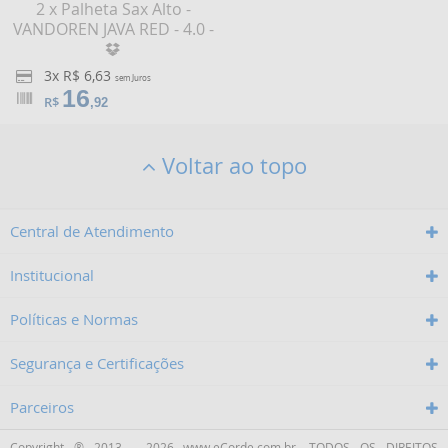
2 x Palheta Sax Alto -
VANDOREN JAVA RED - 4.0 -
3x R$ 6,63
sem Juros
16
R$
,92
Voltar ao topo
Central de Atendimento
Institucional
Políticas e Normas
Segurança e Certificações
Parceiros
Copyright ® 2013 - 2026 www.eCorde.com.br, TODOS OS DIREITOS