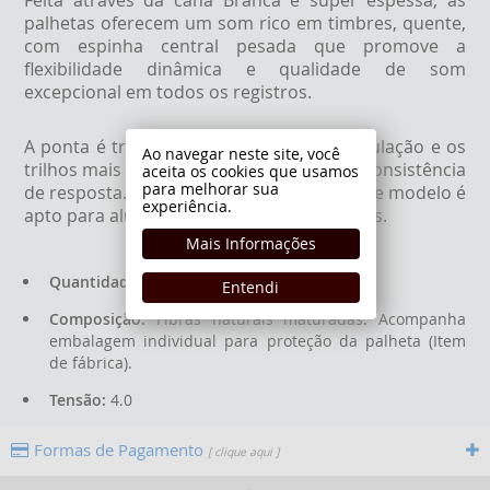
Feita através da cana Branca e super espessa, as
palhetas oferecem um som rico em timbres, quente,
com espinha central pesada que promove a
flexibilidade dinâmica e qualidade de som
excepcional em todos os registros.
A ponta é tradicional para facilitar a articulação e os
Ao navegar neste site, você
trilhos mais estreitos para produzir uma consistência
aceita os cookies que usamos
para melhorar sua
de resposta. Com essas características este modelo é
experiência.
apto para alunos avançados e profissionais.
Mais Informações
Quantidade de Palheta:
1 Unidade.
Entendi
Composição:
Fibras naturais maturadas. Acompanha
embalagem individual para proteção da palheta (Item
de fábrica).
Tensão:
4.0
Formas de Pagamento
[ clique aqui ]