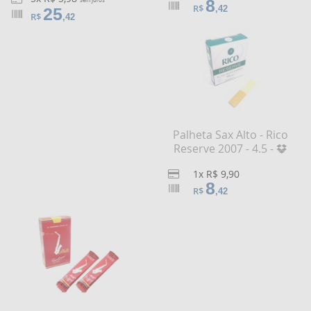
8
R$
,42
25
R$
,42
Palheta Sax Alto - Rico
Reserve 2007 - 4.5 -
1x R$ 9,90
8
R$
,42