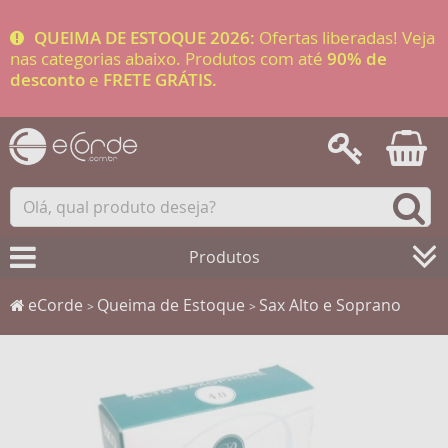
QUEIMA DE ESTOQUE 2026:
Ofertas liberadas! Veja
nas categorias abaixo. Produtos com até
90% de
desconto
e
FRETE GRÁTIS.
Produtos
eCorde
Queima de Estoque
Sax Alto e Soprano
>
>