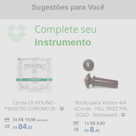
Sugestões para Você
Complete seu
Instrumento
Corda LÁ VIOLINO -
Botão para Violino 4/4
PIRASTRO CHROMCOR -
eCorde - HILL FRIZZ PIN
GOLD - Rosewood -
5x R$ 19,98
sem juros
1x R$ 9,90
84
R$
8
,92
R$
,42