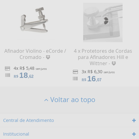
Afinador Violino - eCorde /
4 x Protetores de Cordas
Cromado -
para Afinadores Hill e
Wittner -
4x R$ 5,48
sem juros
3x R$ 6,30
18
sem Juros
R$
,62
16
R$
,07
Voltar ao topo
Central de Atendimento
Institucional