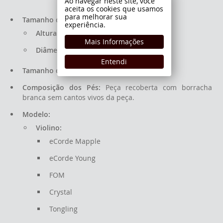
Ao navegar neste site, você
aceita os cookies que usamos
para melhorar sua
Tamanho do Parafuso:
experiência.
Altura:
2,2cm / 22mm.
Mais Informações
Diâmetro:
0,4cm / 4mm.
Entendi
Tamanho dos Pés:
Médio.
Composição dos Pés:
Peça recoberta com borracha
branca sem cantos vivos da peça.
Modelo:
Violino:
eCorde Mapple
eCorde Young
FOM
Crystal
Tongling