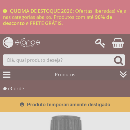
QUEIMA DE ESTOQUE 2026:
Ofertas liberadas! Veja
nas categorias abaixo. Produtos com até
90% de
desconto
e
FRETE GRÁTIS.
Produtos
eCorde
Produto temporariamente desligado