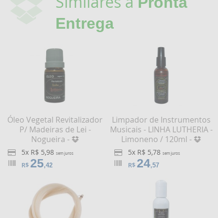
Similares a
Pronta
Entrega
Óleo Vegetal Revitalizador
Limpador de Instrumentos
P/ Madeiras de Lei -
Musicais - LINHA LUTHERIA -
Nogueira -
Limoneno / 120ml -
5x R$ 5,98
5x R$ 5,78
sem juros
sem juros
25
24
R$
R$
,42
,57