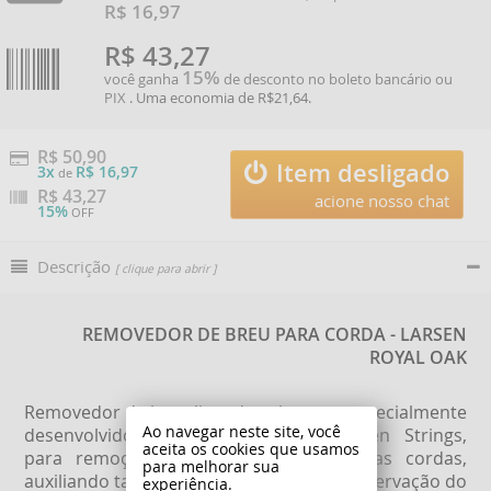
R$ 16,97
R$ 43,27
15%
você ganha
de desconto no boleto bancário ou
PIX
. Uma economia de R$21,64.
R$ 50,90
Item desligado
3x
R$ 16,97
de
R$
43,27
acione nosso chat
15%
OFF
Descrição
[ clique para abrir ]
REMOVEDOR DE BREU PARA CORDA - LARSEN
ROYAL OAK
Removedor de breu livre de solventes, especialmente
Ao navegar neste site, você
desenvolvido pela dinamarquesa Larsen Strings,
aceita os cookies que usamos
para remoção de breu e incrustes das cordas,
para melhorar sua
auxiliando também na manutenção e preservação do
experiência.