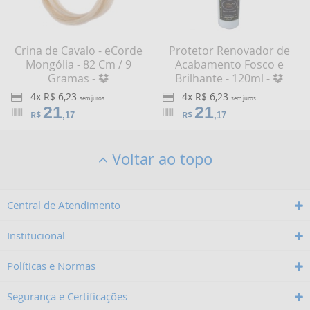
Crina de Cavalo - eCorde
Protetor Renovador de
Mongólia - 82 Cm / 9
Acabamento Fosco e
Gramas -
Brilhante - 120ml -
4x R$ 6,23
4x R$ 6,23
sem juros
sem juros
21
21
R$
R$
,17
,17
Voltar ao topo
Central de Atendimento
Institucional
Políticas e Normas
Segurança e Certificações