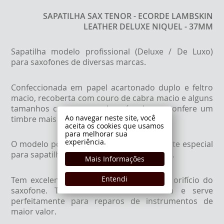
SAPATILHA SAX TENOR - ECORDE LAMBSKIN
LEATHER DELUXE NIQUEL - 37MM
Sapatilha modelo profissional (Deluxe / De Luxo)
para saxofones de diversas marcas.
Confeccionada em papel acartonado duplo e feltro
macio, recoberta com couro de cabra macio e alguns
tamanhos com ressonador níquel, que confere um
Ao navegar neste site, você
timbre mais brilhante e metalizado.
aceita os cookies que usamos
para melhorar sua
experiência.
O modelo pode ser colado com cola quente especial
para sapatilhas ou outras colas de contato.
Mais Informações
Entendi
Tem excelente selagem e se ajustam ao orifício do
saxofone. Tem durabilidade média/alta e serve
perfeitamente para reparos de instrumentos de
maior valor.