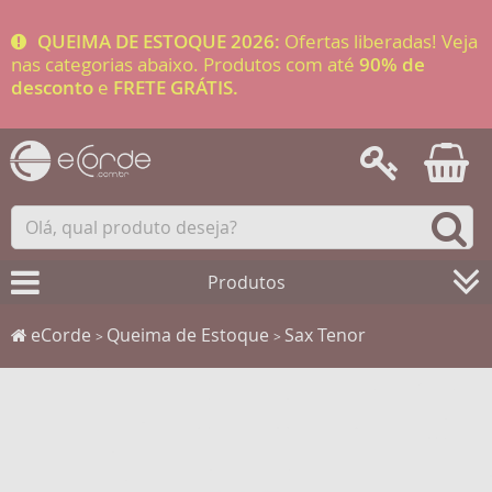
QUEIMA DE ESTOQUE 2026:
Ofertas liberadas! Veja
nas categorias abaixo. Produtos com até
90% de
desconto
e
FRETE GRÁTIS.
Produtos
eCorde
Queima de Estoque
Sax Tenor
>
>