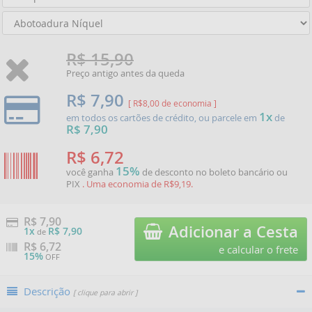
R$ 15,90
Preço antigo antes da queda
R$ 7,90
[ R$8,00 de economia ]
1x
em todos os cartões de crédito, ou parcele em
de
R$ 7,90
R$ 6,72
15%
você ganha
de desconto no boleto bancário ou
PIX
. Uma economia de R$9,19.
R$ 7,90
Adicionar a Cesta
1x
R$ 7,90
de
R$
6,72
e calcular o frete
15%
OFF
Descrição
[ clique para abrir ]