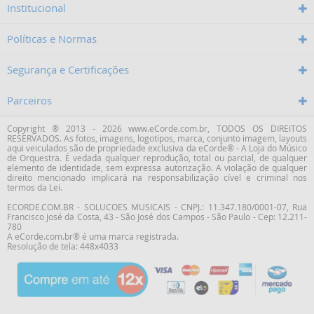
Institucional
Políticas e Normas
Segurança e Certificações
Parceiros
Copyright ® 2013 - 2026 www.eCorde.com.br, TODOS OS DIREITOS
RESERVADOS. As fotos, imagens, logotipos, marca, conjunto imagem, layouts
aqui veiculados são de propriedade exclusiva da
eCorde® - A Loja do Músico
de Orquestra
. É vedada qualquer reprodução, total ou parcial, de qualquer
elemento de identidade, sem expressa autorização. A violação de qualquer
direito mencionado implicará na responsabilização cível e criminal nos
termos da Lei.
ECORDE.COM.BR - SOLUCOES MUSICAIS - CNPJ.: 11.347.180/0001-07,
Rua
Francisco José da Costa
,
43
-
São José dos Campos
-
São Paulo
-
Cep: 12.211-
780
A eCorde.com.br® é uma marca registrada.
Resolução de tela: 448x4033