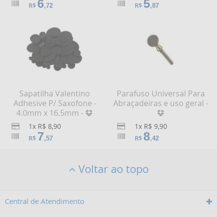
6
5
R$
R$
,72
,87
Sapatilha Valentino
Parafuso Universal Para
Adhesive P/ Saxofone -
Abraçadeiras e uso geral -
4.0mm x 16.5mm -
1x R$ 8,90
1x R$ 9,90
7
8
R$
R$
,57
,42
Voltar ao topo
Central de Atendimento