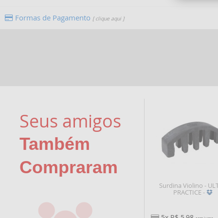
Formas de Pagamento
[ clique aqui ]
Seus amigos
Também
Compraram
Surdina Violino - UL
PRACTICE -
5x R$ 5,98