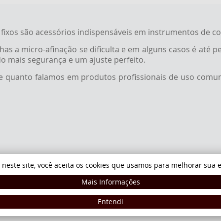
ixos são acessórios indispensáveis em instrumentos de co
lhas a micro-afinação se dificulta e em alguns casos é até
o mais segurança e um ajuste perfeito.
e quanto falamos em produtos profissionais de uso comum
 neste site, você aceita os cookies que usamos para melhorar sua e
Mais Informações
 do mercado. Os afinadores se destacam pelo acabamento e pintura
Entendi