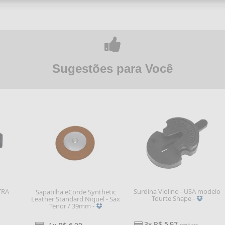
Sugestões para Você
TRA
Surdina Violino - USA modelo
Sapatilha eCorde Synthetic
Tourte Shape -
Leather Standard Niquel - Sax
Tenor / 39mm -
3x R$ 5,97