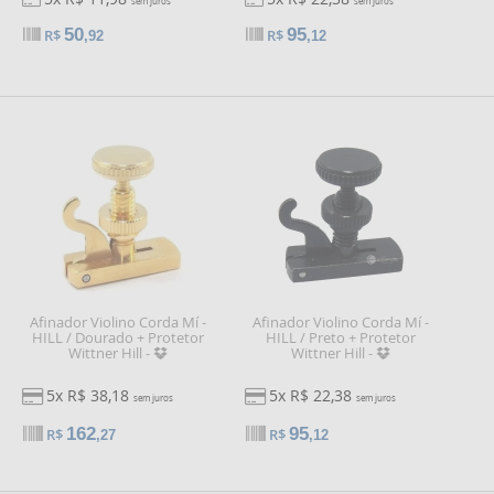
sem juros
sem juros
50
95
R$
R$
,92
,12
Afinador Violino Corda Mí -
Afinador Violino Corda Mí -
HILL / Dourado + Protetor
HILL / Preto + Protetor
Wittner Hill -
Wittner Hill -
5x R$ 38,18
5x R$ 22,38
sem juros
sem juros
162
95
R$
R$
,27
,12