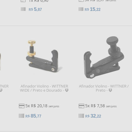
1x R$ 6,90
sem Juros
5
15
R$
R$
,87
,22
TTNER
Afinador Violino - WITTNER
Afinador Violino - WITTNER /
WIDE / Preto e Dourado -
Preto -
5x R$ 20,18
5x R$ 7,58
sem juros
sem juros
85
32
R$
R$
,77
,22