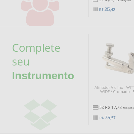
sem juros
25
R$
,42
Complete
seu
Instrumento
Afinador Violino - WI
WIDE / Cromado -
5x R$ 17,78
sem juros
75
R$
,57