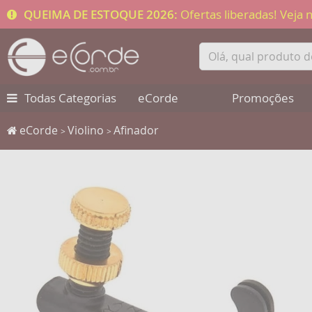
QUEIMA DE ESTOQUE 2026:
Ofertas liberadas! Veja
Todas Categorias
eCorde
Promoções
eCorde
Violino
Afinador
>
>