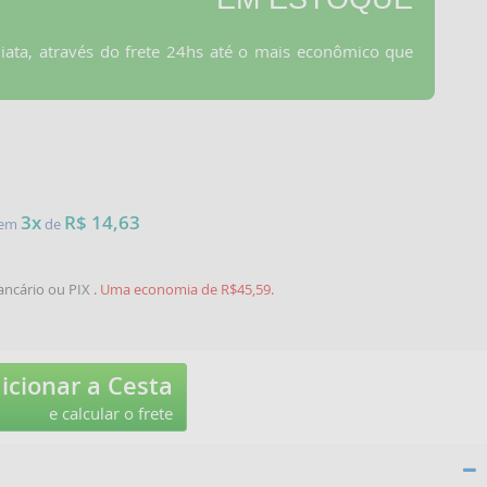
iata, através do frete 24hs até o mais econômico que
3x
R$ 14,63
e em
de
ancário ou PIX
. Uma economia de R$45,59.
icionar a Cesta
e calcular o frete