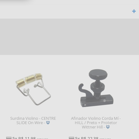
Surdina Violino - CENTRE
Afinador Violino Corda Mí -
SLIDE On Wire -
HILL / Preto + Protetor
Wittner Hill -
5x R$ 11,98
5x R$ 22,38