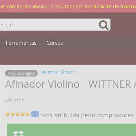
 nas categorias abaixo. Produtos com até
90% de desconto
Ferramentas
Cursos
Wittner Gmbh
Produto Original
Afinador Violino - WITTNER 
AFI-0720
nota atribuida pelos compradores
5.0