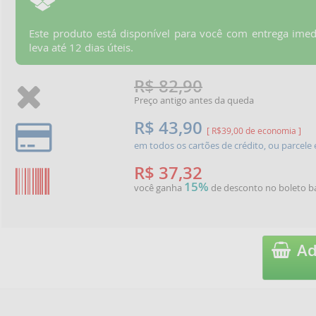
Este produto está disponível para você com entrega imed
leva até 12 dias úteis.
R$ 82,90
Preço antigo antes da queda
R$ 43,90
[ R$39,00 de economia ]
em todos os cartões de crédito, ou parcel
R$ 37,32
15%
você ganha
de desconto no boleto b
Ad