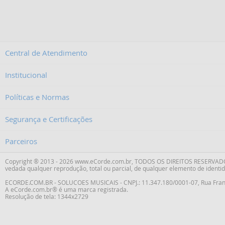
Central de Atendimento
Institucional
Políticas e Normas
Segurança e Certificações
Parceiros
Copyright ® 2013 - 2026 www.eCorde.com.br, TODOS OS DIREITOS RESERVADOS. 
vedada qualquer reprodução, total ou parcial, de qualquer elemento de identid
ECORDE.COM.BR - SOLUCOES MUSICAIS - CNPJ.: 11.347.180/0001-07,
Rua Fran
A eCorde.com.br® é uma marca registrada.
Resolução de tela: 1344x2729