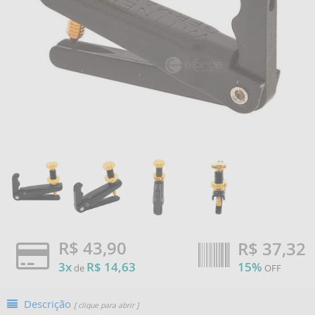
R$ 43,90
R$
37,32
3x
R$ 14,63
15%
de
OFF
Descrição
[ clique para abrir ]