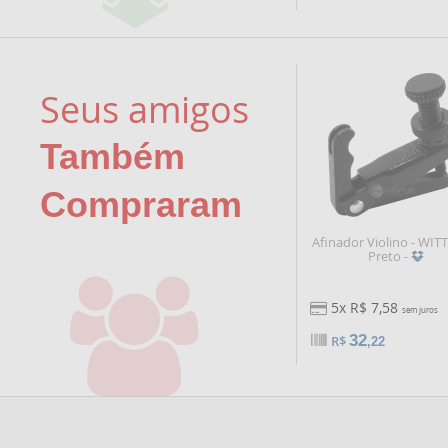
Seus amigos
Também
Compraram
Afinador Violino - WIT
Preto -
5x R$ 7,58
sem juros
32
R$
,22