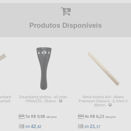
Produtos Disponíveis
tandard
Estandarte Violino - eCorde -
Alma Violino 4/4 - Abeto
Flamed
FRANCÊS - Ébano -
Premium Classe A - 6,1mm X
80mm -
5x R$ 9,98
4x R$ 6,23
sem juros
sem juros
42
21
R$
R$
,42
,17