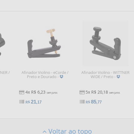
TNER /
Afinador Violino - eCorde /
Afinador Violino - WITTNER
Preto e Dourado -
WIDE / Preto -
4x R$ 6,23
5x R$ 20,18
sem juros
sem juros
21
85
R$
R$
,17
,77
Voltar ao topo