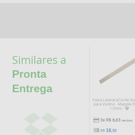
Similares a
Pronta
Entrega
Faixa Lateral eCorde S
para Violino - Mapple 
1.5mm -
3x R$ 6,63
sem Juros
16
R$
,92