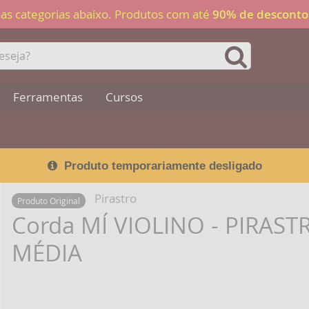
 nas categorias abaixo. Produtos com até
90% de desconto
Ferramentas
Cursos
Produto temporariamente desligado
Pirastro
Produto Original
Corda MÍ VIOLINO - PIRAST
MÉDIA