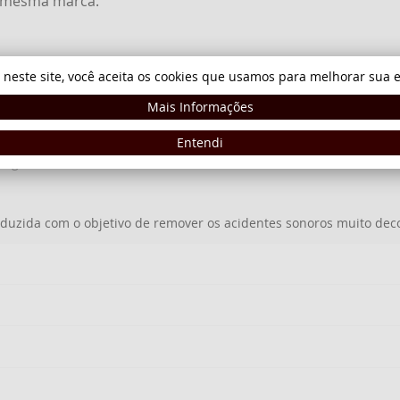
 mesma marca.
 neste site, você aceita os cookies que usamos para melhorar sua e
Mais Informações
Entendi
s e guichos comum de outras cordas.
duzida com o objetivo de remover os acidentes sonoros muito dec