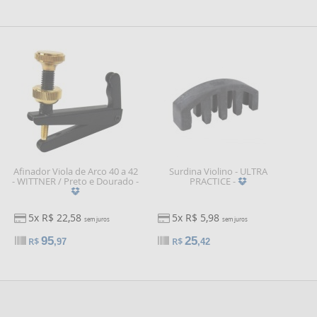
Afinador Viola de Arco 40 a 42
Surdina Violino - ULTRA
- WITTNER / Preto e Dourado -
PRACTICE -
5x R$ 22,58
5x R$ 5,98
sem juros
sem juros
95
25
R$
R$
,97
,42