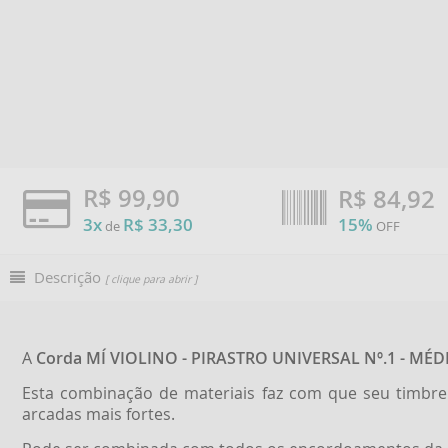
R$ 99,90
R$
84,92
3x
R$ 33,30
15%
de
OFF
Descrição
[ clique para abrir ]
A
Corda MÍ VIOLINO - PIRASTRO UNIVERSAL Nº.1 - MÉD
Esta combinação de materiais faz com que seu timbre s
arcadas mais fortes.