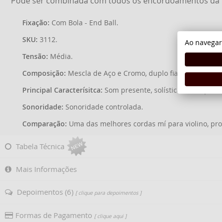
Pode ser combinada com todos os encordoamentos da
Fixação:
Com Bola - End Ball.
SKU:
3112.
Ao navegar
Tensão:
Média.
Composição:
Mescla de Aço e Cromo, duplo fiamento.
Principal Caracterísitca:
Som presente, solística, sem apito
Sonoridade:
Sonoridade controlada.
Comparação:
Uma das melhores cordas mí para violino, pro
Tabela Técnica
Mais Informações
Depoimentos (6)
[ clique para depoimentos ]
Formas de Pagamento
[ clique aqui ]