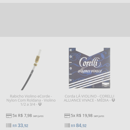
Rabicho Violino eCorde -
Corda LÁ VIOLINO - CORELLI
Nylon Com Roldana - Violino
ALLIANCE VIVACE - MÉDIA -
1/2 a 3/4 -
5x R$ 7,98
5x R$ 19,98
sem juros
sem juros
33
84
R$
R$
,92
,92