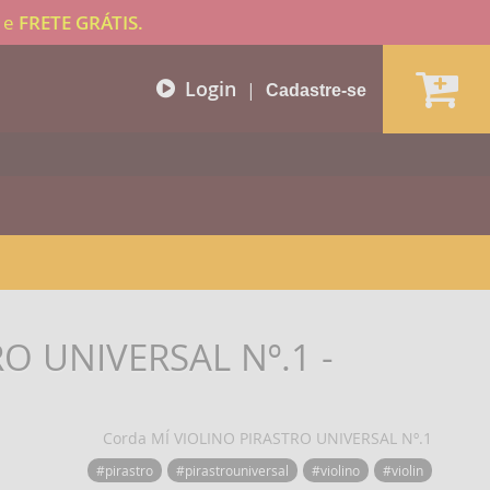
e
FRETE GRÁTIS.
Login
|
Cadastre-se
RO UNIVERSAL Nº.1 -
Corda MÍ VIOLINO PIRASTRO UNIVERSAL Nº.1
#pirastro
#pirastrouniversal
#violino
#violin