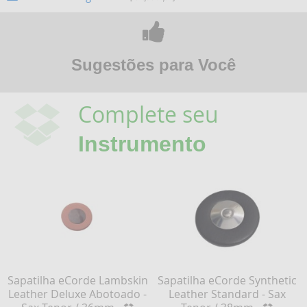
Sugestões para Você
Complete seu
Instrumento
Sapatilha eCorde Lambskin
Sapatilha eCorde Synthetic
Leather Deluxe Abotoado -
Leather Standard - Sax