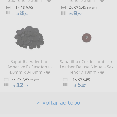
Sax Tenor / 36mm -
Tenor / 38mm -
2x R$ 5,45
1x R$ 9,90
sem Juros
8
9
R$
R$
,42
,27
Sapatilha Valentino
Sapatilha eCorde Lambskin
Adhesive P/ Saxofone -
Leather Deluxe Niquel - Sax
4.0mm x 34.0mm -
Tenor / 19mm -
2x R$ 7,45
1x R$ 6,90
sem Juros
5
12
R$
R$
,87
,67
Voltar ao topo