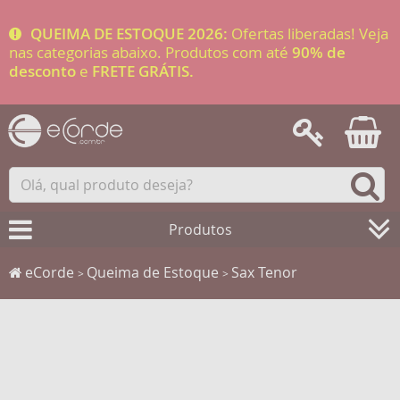
QUEIMA DE ESTOQUE 2026:
Ofertas liberadas! Veja
nas categorias abaixo. Produtos com até
90% de
desconto
e
FRETE GRÁTIS.
Produtos
eCorde
Queima de Estoque
Sax Tenor
>
>